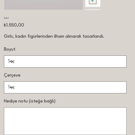
Girls II
Fiyat
₺1.550,00
Girls, kadın figürlerinden ilham alınarak tasarlandı.
Boyut
Çerçeve
Hediye notu (isteğe bağlı)
Maksimum
500
karakter.