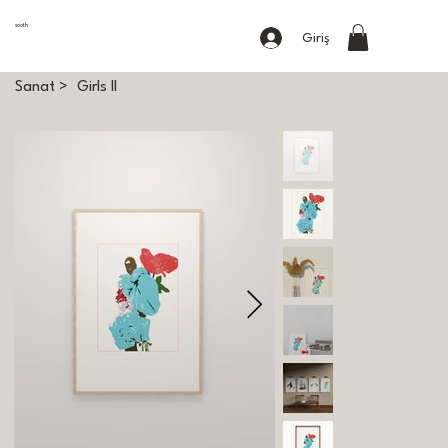
sooth
Giriş
Sanat
>
Girls II