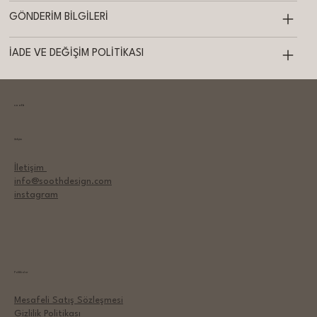
GÖNDERİM BİLGİLERİ
İADE VE DEĞİŞİM POLİTİKASI
sooth
İletişim
İletişim
info@soothdesign.com
instagram
Politikalar
Mesafeli Satış Sözleşmesi
Gizlilik Politikası