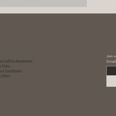
Join o
Emai
ce Selling Agreement
y Policy
ase Conditions
 Policy