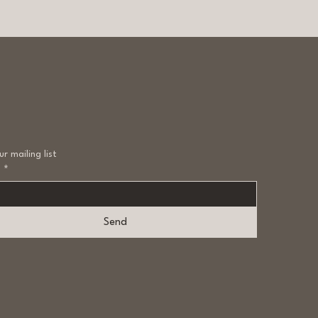
ur mailing list
l
*
Send