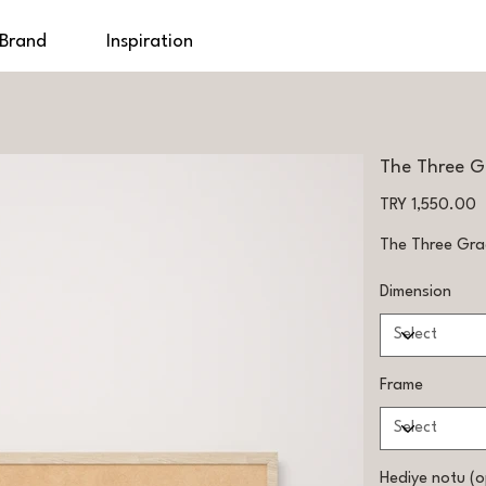
 Brand
Inspiration
The Three G
Price
TRY 1,550.00
The Three Grac
Dimension
Frame
Hediye notu (o