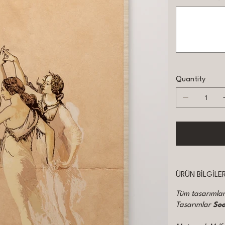
Up
to
500
characters.
Quantity
ÜRÜN BİLGİLER
Tüm tasarımları
Tasarımlar
So