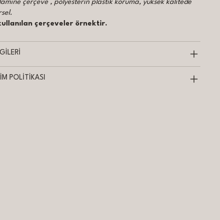
lamine çerçeve , polyesterin plastik koruma, yüksek kalitede
rsel.
ullanılan çerçeveler örnektir.
GİLERİ
İM POLİTİKASI