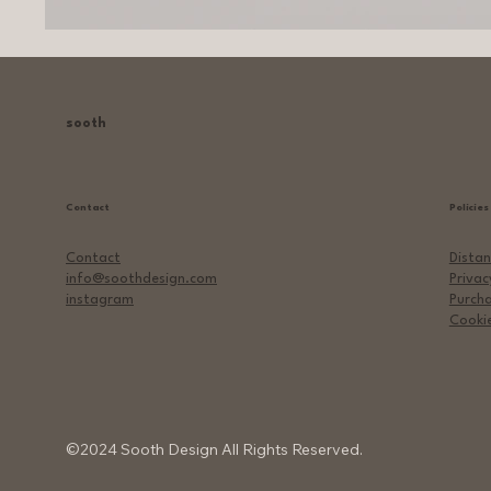
sooth
Contact
Policies
Distan
Contact
Privac
info@soothdesign.com
Purch
instagram
Cookie
©2024 Sooth Design All Rights Reserved.