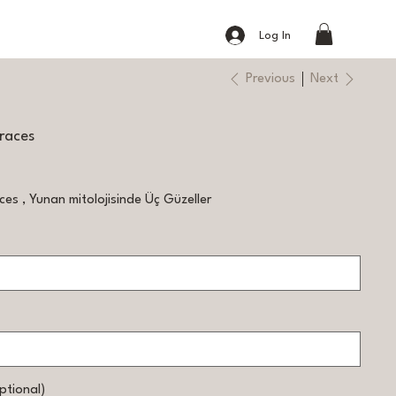
Log In
Previous
Next
races
es , Yunan mitolojisinde Üç Güzeller
ptional)