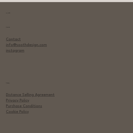
sooth
Contact
Contact
info@soothdesign.com
instagram
Policies
Distance Selling Agreement
Privacy Policy
Purchase Conditions
Cookie Policy