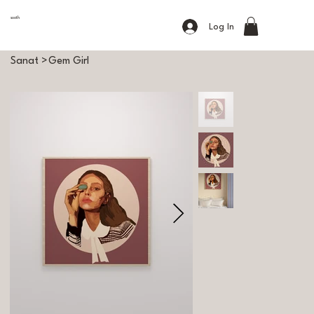
sooth
Log In
Sanat
>
Gem Girl