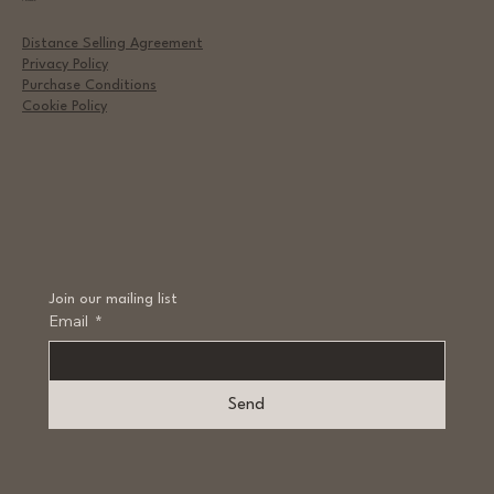
Policies
Distance Selling Agreement
Privacy Policy
Purchase Conditions
Cookie Policy
Join our mailing list
Email
*
Send