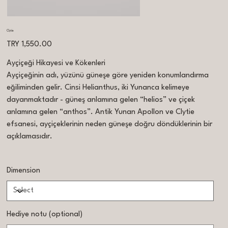
Clytie
Price
TRY 1,550.00
Ayçiçeği Hikayesi ve Kökenleri
Ayçiçeğinin adı, yüzünü güneşe göre yeniden konumlandırma
eğiliminden gelir. Cinsi Helianthus, iki Yunanca kelimeye
dayanmaktadır - güneş anlamına gelen “helios” ve çiçek
anlamına gelen “anthos”. Antik Yunan Apollon ve Clytie
efsanesi, ayçiçeklerinin neden güneşe doğru döndüklerinin bir
açıklamasıdır.
Dimension
Hediye notu (optional)
Up