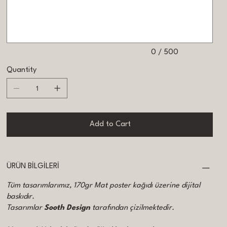
to
500
characters.
0 / 500
Quantity
Add to Cart
ÜRÜN BİLGİLERİ
Tüm tasarımlarımız, 170gr Mat poster kağıdı üzerine dijital
baskıdır.
Tasarımlar
Sooth Design
tarafından çizilmektedir.