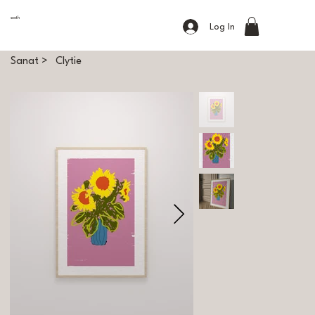
sooth
Log In
Sanat
>
Clytie