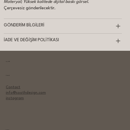
Materyal; Yüksek kalitede dijital baskı görsel.
Çerçevesiz gönderilecektir.
GÖNDERİM BİLGİLERİ
İADE VE DEĞİŞİM POLİTİKASI
sooth
Contact
Contact
info@soothdesign.com
instagram