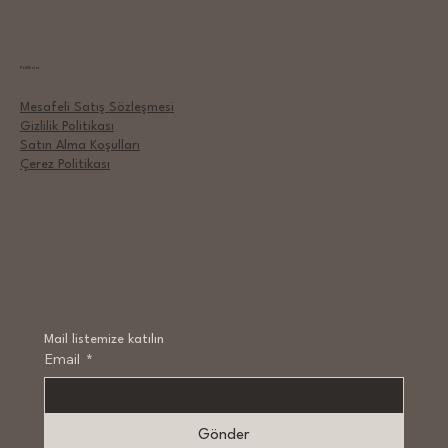
Politikalar
Mesafeli Satış Sözleşmesi
Gizlilik Politikası
Satın Alma Koşulları
Çerez Politikası
Mail listemize katılın
Email
*
Gönder